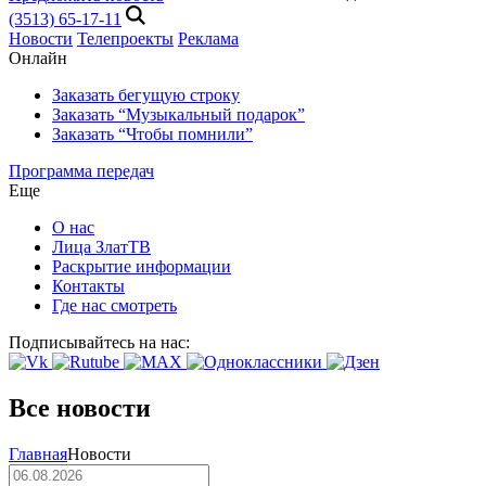
(3513) 65-17-11
Новости
Телепроекты
Реклама
Онлайн
Заказать бегущую строку
Заказать “Музыкальный подарок”
Заказать “Чтобы помнили”
Программа передач
Еще
О нас
Лица ЗлатТВ
Раскрытие информации
Контакты
Где нас смотреть
Подписывайтесь на нас:
Все новости
Главная
Новости