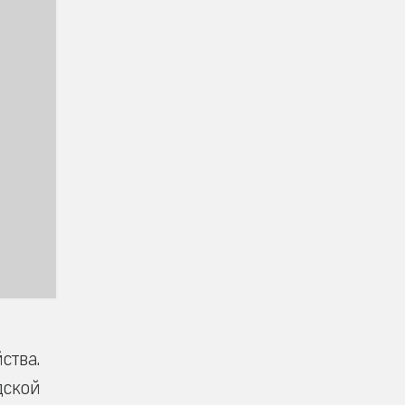
ства.
дской