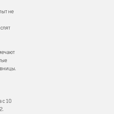
пыт не
ислят
мечают
тые
ивницы.
 с 10
2.