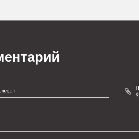
ментарий
П
ф