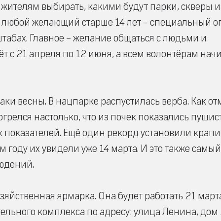
 жителям выбирать, какими будут парки, скверы и
 любой желающий старше 14 лет – специальный о
штабах. Главное – желание общаться с людьми и
ёт с 21 апреля по 12 июня, а всем волонтёрам нач
ки весны. В нацпарке распустилась верба. Как от
грелся настолько, что из почек показались пушис
 показателей. Ещё один рекорд установили крап
м году их увидели уже 14 марта. И это также самый
юдений.
зяйственная ярмарка. Она будет работать 21 марта
тельного комплекса по адресу: улица Ленина, дом 