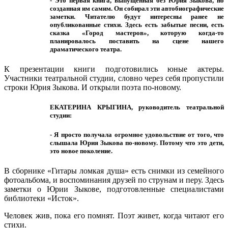
- Это первая книга, выпущенная без Юрия Зыкова, но
созданная им самим. Он собирал эти автобиографические
заметки. Читателю будут интересны ранее не
опубликованные стихи. Здесь есть забытые песни, есть
сказка «Город мастеров», которую когда-то
планировалось поставить на сцене нашего
драматического театра.
К презентации книги подготовились юные актеры.
Участники театральной студии, словно через себя пропустили
строки Юрия Зыкова. И открыли поэта по-новому.
ЕКАТЕРИНА КРЫГИНА, руководитель театральной
студии:
- Я просто получала огромное удовольствие от того, что
слышала Юрия Зыкова по-новому. Потому что это дети,
это новое поколение.
В сборнике «Гитары ломкая душа» есть снимки из семейного
фотоальбома, и воспоминания друзей по струнам и перу. Здесь
заметки о Юрии Зыкове, подготовленные специалистами
библиотеки «Исток».
Человек жив, пока его помнят. Поэт живет, когда читают его
стихи.