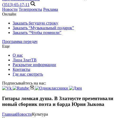
(3513) 65-17-11
Новости
Телепроекты
Реклама
Онлайн
Заказать бегущую строку
Заказать “Музыкальный подарок”
Заказать “Чтобы помнили”
Программа передач
Еще
О нас
Лица ЗлатТВ
Раскрытие информации
Контакты
Где нас смотреть
Подписывайтесь на нас:
Гитары ломкая душа. В Златоусте презентовали
новый сборник поэта и барда Юрия Зыкова
Главная
Новости
Культура