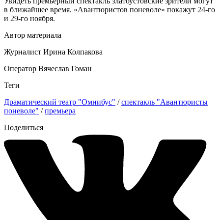
Увидеть премьерный спектакль златоустовские зрители могут
в ближайшее время. «Авантюристов поневоле» покажут 24-го
и 29-го ноября.
Автор материала
Журналист Ирина Колпакова
Оператор Вячеслав Гоман
Теги
Драматический театр "Омнибус"
/
спектакль "Авантюристы
поневоле"
/
премьера
Поделиться