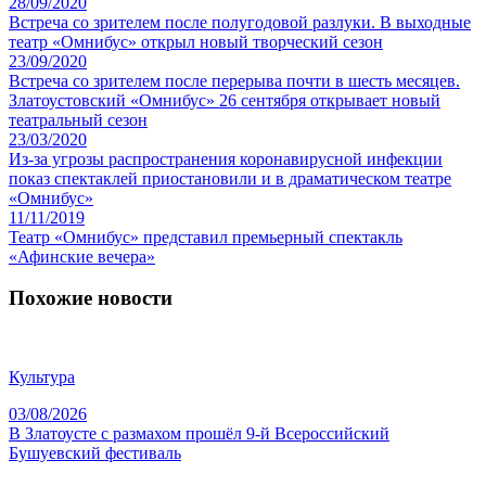
28/09/2020
Встреча со зрителем после полугодовой разлуки. В выходные
театр «Омнибус» открыл новый творческий сезон
23/09/2020
Встреча со зрителем после перерыва почти в шесть месяцев.
Златоустовский «Омнибус» 26 сентября открывает новый
театральный сезон
23/03/2020
Из-за угрозы распространения коронавирусной инфекции
показ спектаклей приостановили и в драматическом театре
«Омнибус»
11/11/2019
Театр «Омнибус» представил премьерный спектакль
«Афинские вечера»
Похожие новости
Культура
03/08/2026
В Златоусте с размахом прошёл 9-й Всероссийский
Бушуевский фестиваль