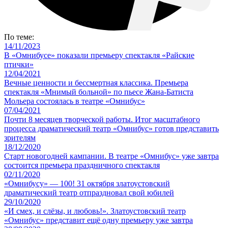
По теме:
14/11/2023
В «Омнибусе» показали премьеру спектакля «Райские
птички»
12/04/2021
Вечные ценности и бессмертная классика. Премьера
спектакля «Мнимый больной» по пьесе Жана-Батиста
Мольера состоялась в театре «Омнибус»
07/04/2021
Почти 8 месяцев творческой работы. Итог масштабного
процесса драматический театр «Омнибус» готов представить
зрителям
18/12/2020
Старт новогодней кампании. В театре «Омнибус» уже завтра
состоится премьера праздничного спектакля
02/11/2020
«Омнибусу» — 100! 31 октября златоустовский
драматический театр отпраздновал свой юбилей
29/10/2020
«И смех, и слёзы, и любовь!». Златоустовский театр
«Омнибус» представит ещё одну премьеру уже завтра