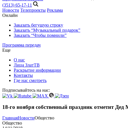
(3513) 65-17-11
Новости
Телепроекты
Реклама
Онлайн
Заказать бегущую строку
Заказать “Музыкальный подарок”
Заказать “Чтобы помнили”
Программа передач
Еще
О нас
Лица ЗлатТВ
Раскрытие информации
Контакты
Где нас смотреть
Подписывайтесь на нас:
18-го ноября собственный праздник отметит Дед
Главная
Новости
Общество
Общество