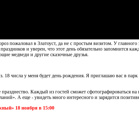
 пожаловал в Златоуст, да не с простым визитом. У главного 
 праздников и уверен, что этот день обязательно запомнится ка
ющие медведи и другие сказочные друзья.
з. 18 числа у меня будет день рождения. Я приглашаю вас в пар
ное празднество. Каждый из гостей сможет сфотографироваться 
ланий». А еще - увидеть много интересного и зарядится позитив
ный» 18 ноября в 15:00