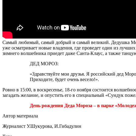
Самый любимый, самый добрый и самый великий. Дедушка Мороз
уже осматривает новые владения, где проведет один из лучших
зимнего волшебника приедет даже Санта-Клаус, а также танцу
ДЕД МОРОЗ:
«Здравствуйте мои друзья. Я российский дед Моро
Приходите, будет очень весело!».
Ровно в 15:00, в воскресенье, 18-го ноября состоится волшеб
загадать желание, и опустить его в специальный «Сундук поже
День рождения Деда Мороза – в парке «Молодеж
Автор материала
Журналист У.Шукурова, И.Гибадулин