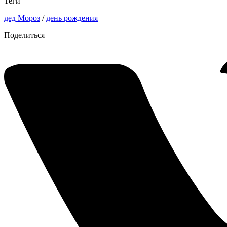
Теги
дед Мороз
/
день рождения
Поделиться