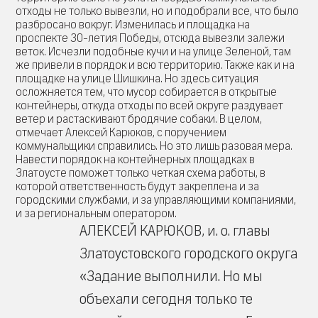
отходы не только вывезли, но и подобрали все, что было
разбросано вокруг. Изменилась и площадка на
проспекте 30-летия Победы, отсюда вывезли залежи
веток. Исчезли подобные кучи и на улице Зеленой, там
же привели в порядок и всю территорию. Также как и на
площадке на улице Шишкина. Но здесь ситуация
осложняется тем, что мусор собирается в открытые
контейнеры, откуда отходы по всей округе раздувает
ветер и растаскивают бродячие собаки. В целом,
отмечает Алексей Карюков, с поручением
коммунальщики справились. Но это лишь разовая мера.
Навести порядок на контейнерных площадках в
Златоусте поможет только четкая схема работы, в
которой ответственность будут закреплена и за
городскими службами, и за управляющими компаниями,
и за региональным оператором.
АЛЕКСЕЙ КАРЮКОВ, и. о. главы
Златоустовского городского округа
«Задание выполнили. Но мы
объехали сегодня только те