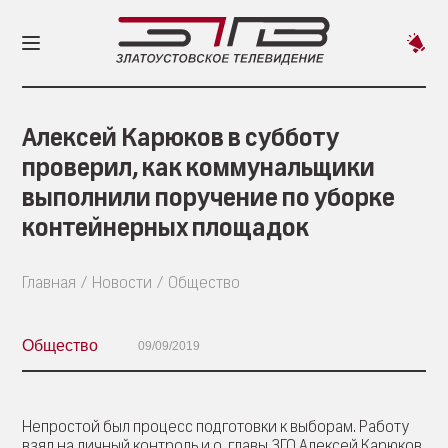
Пред
новос
Алексей Карюков в субботу
проверил, как коммунальщики
выполнили поручение по уборке
контейнерных площадок
Главная
Новости
Общество
Общество
09/09/2019
Непростой был процесс подготовки к выборам. Работу
взял на личный контроль и.о. главы ЗГО Алексей Карюков.