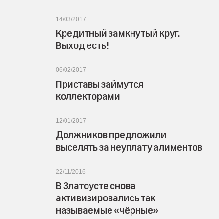
14/03/2017
Кредитный замкнутый круг.
Выход есть!
06/02/2017
Приставы займутся
коллекторами
12/01/2017
Должников предложили
выселять за неуплату алиментов
22/11/2016
В Златоусте снова
активизировались так
называемые «чёрные»