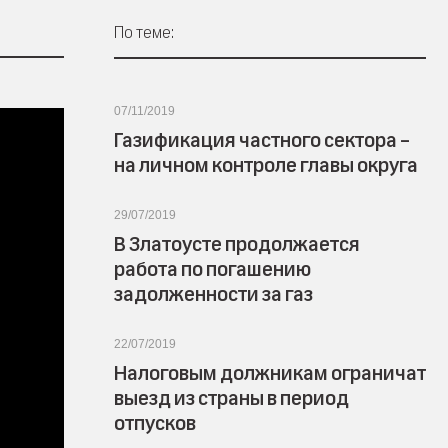
По теме:
07/11/2019
Газификация частного сектора –
на личном контроле главы округа
29/07/2019
В Златоусте продолжается
работа по погашению
задолженности за газ
22/07/2019
Налоговым должникам ограничат
выезд из страны в период
отпусков