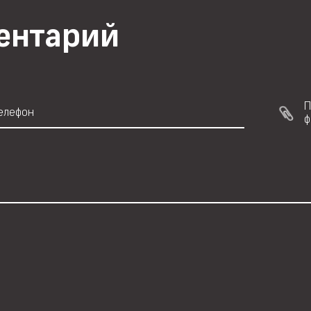
ментарий
П
ф