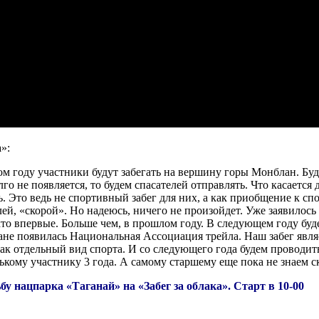
»:
ом году участники будут забегать на вершину горы Монблан. Бу
го не появляется, то будем спасателей отправлять. Что касается 
 Это ведь не спортивный забег для них, а как приобщение к спо
елей, «скорой». Но надеюсь, ничего не произойдет. Уже заявилось
то впервые. Больше чем, в прошлом году. В следующем году буд
ане появилась Национальная Ассоциация трейла. Наш забег являе
ак отдельный вид спорта. И со следующего года будем проводить
кому участнику 3 года. А самому старшему еще пока не знаем с
 нацпарка «Таганай» на «Забег за облака». Старт в 10-00