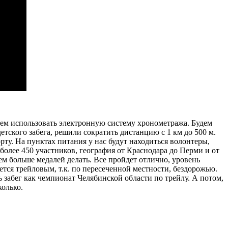
дем использовать электронную систему хронометража. Будем
детского забега, решили сократить дистанцию с 1 км до 500 м.
рту. На пунктах питания у нас будут находиться волонтеры,
 более 450 участников, география от Краснодара до Перми и от
ем больше медалей делать. Все пройдет отлично, уровень
тся трейловым, т.к. по пересеченной местности, бездорожью.
 забег как чемпионат Челябинской области по трейлу. А потом,
колько.