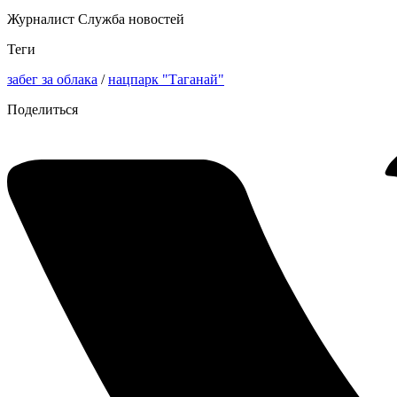
Журналист Служба новостей
Теги
забег за облака
/
нацпарк "Таганай"
Поделиться