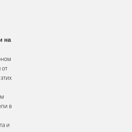
и на
бном
 от
 этих
ом
ели в
та и