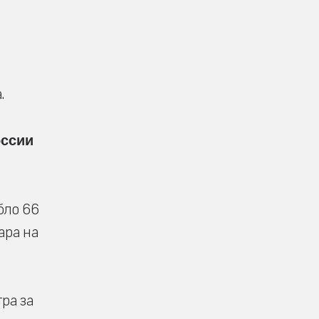
.
оссии
бло 66
ара на
ра за