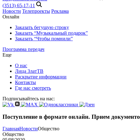
(3513) 65-17-11
Новости
Телепроекты
Реклама
Онлайн
Заказать бегущую строку
Заказать “Музыкальный подарок”
Заказать “Чтобы помнили”
Программа передач
Еще
О нас
Лица ЗлатТВ
Раскрытие информации
Контакты
Где нас смотреть
Подписывайтесь на нас:
Поступление в формате онлайн. Прием документ
Главная
Новости
Общество
Общество
05/08/2020