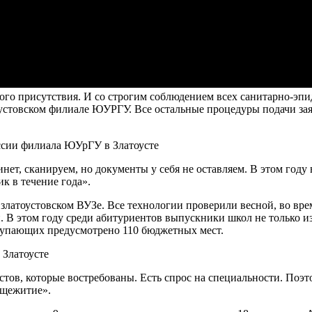
ного присутствия. И со строгим соблюдением всех санитарно-эп
оустовском филиале ЮУРГУ. Все остальные процедуры подачи за
сии филиала ЮУрГУ в Златоусте
ет, сканируем, но документы у себя не оставляем. В этом году
к в течение года».
в златоустовском ВУЗе. Все технологии проверили весной, во в
 В этом году среди абитуриентов выпускники школ не только из 
ступающих предусмотрено 110 бюджетных мест.
Златоусте
тов, которые востребованы. Есть спрос на специальности. Поэт
бщежитие».