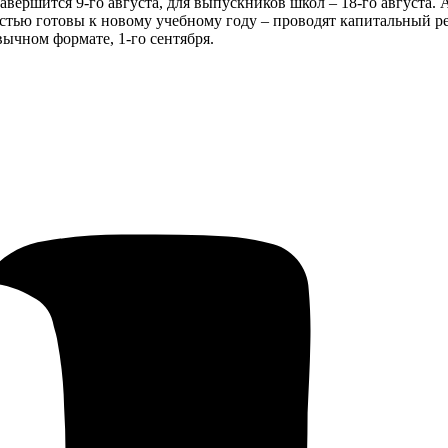
ершится 9-го августа, для выпускников школ – 18-го августа. А
тью готовы к новому учебному году – проводят капитальный ре
вычном формате, 1-го сентября.