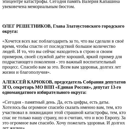
эпицентре катастрофы. Сегодня память Валерия Капашина
увековечена мемориальным бюстом.
ОЛЕГ РЕШЕТНИКОВ, Глава Златоустовского городского
округа:
«Хочется всех вас поблагодарить за то, что вы сделали в своё
время, чтобы спасти от последствий большое количество
людей. И то, что вы сейчас находитесь в строю и своим
примером, своей службой даёте хороший, яркий пример для
подрастающего поколения - это важный воспитательный
процесс. Спасибо вам за это. Всем вам здоровья, долгих лет
жизни и благополучия».
АЛЕКСЕЙ КАРЮКОВ, председатель Собрания депутатов
ЗГО, секретарь МО ВПП «Единая Россия», депутат 13-го
одномандатного избирательного округа:
«Сегодня - памятный день. Да, есть цифры, есть даты.
Хотелось бы огромное спасибо сказать именно вам, тем, кто
участвовал в ликвидации этой страшной катастрофы, тем, кто
спас не только нашу страну, но я считаю, что и всю Европу. За
это огромное вам спасибо. Хочу пожелать здоровья. И долгих
лет жизни».