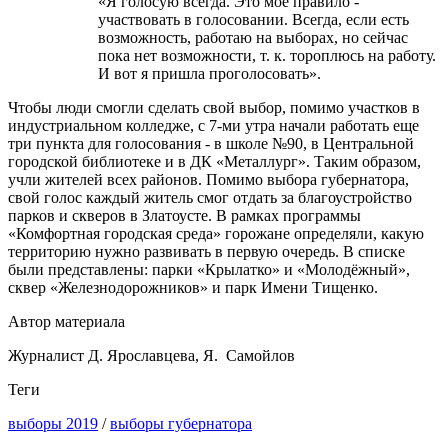
«Я голосую всегда. Это моё правило -
участвовать в голосовании. Всегда, если есть
возможность, работаю на выборах, но сейчас
пока нет возможности, т. к. тороплюсь на работу.
И вот я пришла проголосовать».
Чтобы люди смогли сделать свой выбор, помимо участков в
индустриальном колледже, с 7-ми утра начали работать еще
три пункта для голосования - в школе №90, в Центральной
городской библиотеке и в ДК «Металлург». Таким образом,
учли жителей всех районов. Помимо выбора губернатора,
свой голос каждый житель смог отдать за благоустройство
парков и скверов в Златоусте. В рамках программы
«Комфортная городская среда» горожане определяли, какую
территорию нужно развивать в первую очередь. В списке
были представлены: парки «Крылатко» и «Молодёжный»,
сквер «Железнодорожников» и парк Имени Тищенко.
Автор материала
Журналист Д. Ярославцева, Я. Самойлов
Теги
выборы 2019
/
выборы губернатора