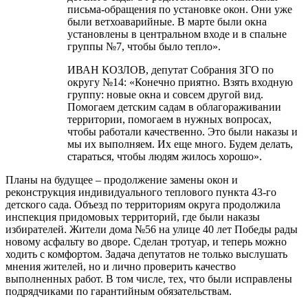
письма-обращения по установке окон. Они уже
были ветхоаварийные. В марте были окна
установлены в центральном входе и в спальне
группы №7, чтобы было тепло».
ИВАН КОЗЛОВ, депутат Собрания ЗГО по
округу №14: «Конечно приятно. Взять входную
группу: новые окна и совсем другой вид.
Помогаем детским садам в облагораживании
территории, помогаем в нужных вопросах,
чтобы работали качественно. Это были наказы и
мы их выполняем. Их еще много. Будем делать,
стараться, чтобы людям жилось хорошо».
Планы на будущее – продолжение замены окон и
реконструкция индивидуального теплового пункта 43-го
детского сада. Объезд по территориям округа продолжила
инспекция придомовых территорий, где были наказы
избирателей. Жители дома №56 на улице 40 лет Победы рады
новому асфальту во дворе. Сделан тротуар, и теперь можно
ходить с комфортом. Задача депутатов не только выслушать
мнения жителей, но и лично проверить качество
выполненных работ. В том числе, тех, что были исправлены
подрядчиками по гарантийным обязательствам.