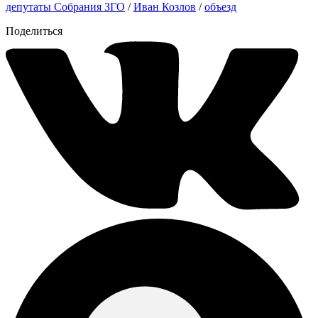
депутаты Собрания ЗГО
/
Иван Козлов
/
объезд
Поделиться