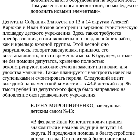
Там уже есть полоса препятствий, но мы будем ее
дополнять новыми элементами».
Депутаты Собрания Златоуста по 13 и 14 округам Алексей
Карюков и Иван Козлов осмотрели и верхнюю туристическую
площадку детского учреждения. Здесь также требуются
преобразования, и они включены в план дальнейших работ,
как и крыльцо входной группы. Этой весной оно
разрушилось, говорит заведующая, пришлось его
восстанавливать, но это временная мера. В будущем, и тоже
не без помощи депутатов, крылечко полностью
реконструируют, высокие ступени заменят на низкие, для
удобства малышей. Также планируется надстроить навес на
ступеньками и смонтировать перила. Следующий визит
выездной парламентской комиссии – в 43-й детский сад. 86
тысяч рублей из депутатского фонда было направлено на
обновление окон дошкольного учреждения.
ЕЛЕНА МИРОШНИЧЕНКО, заведующая
детским садом №43:
«В феврале Иван Константинович пришел
знакомиться к нам как будущий депутат 14
округа. И предложил помощь в благоустройстве
детского сада. От родителей были написаны