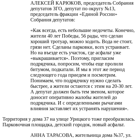
АЛЕКСЕЙ КАРЮКОВ, председатель Собрания
депутатов ЗГО, депутат по округу №13,
председатель фракции «Единой России»
Собрания депутатов:
«Как всегда, есть небольшие недочеты. Конечно,
жители 40 лет Победы, 56 рады, что сделан
хороший тротуар, можно ходить. Вода не стоит,
грязи нет. Сделаны парковки, всех устраивает.
Но на въезде есть участок, где асфальт уже
«выкрашивается». Поэтому, пригласим
подрядчика, попросим, чтобы еще пролили
битумом, подкатали. И мы в этот же период
следующего года приедем и посмотрим.
Понимаем, что подрядчику нужно сделать
быстрее, а жители остаются с этим на 20-30 лет.
А депутат должен быть тем звеном, которое
доносит оперативно жалобы жителей до
подрядчика. И с определенными рычагами
влияния заставляет их устранять нарушения».
Территория у дома 37 на улице Урицкого тоже преобразилась.
Парковочная площадка, детский городок, новый асфальт.
АННА ТАРАСОВА, жительница дома №37, ул.