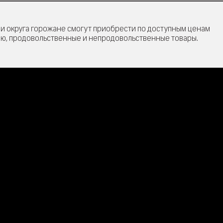
ии округа горожане смогут приобрести по доступным ценам
ю, продовольственные и непродовольственные товары.