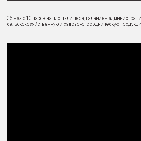
25 мая с 10 часов на площади перед зданием администрац
сельскохозяйственную и садово-огородническую продукци