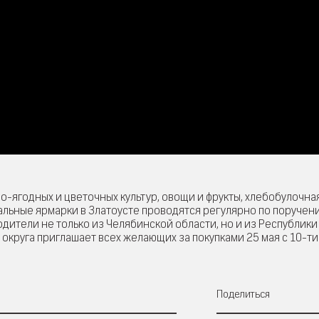
-ягодных и цветочных культур, овощи и фрукты, хлебобулочная
сальные ярмарки в Златоусте проводятся регулярно по поручен
дители не только из Челябинской области, но и из Республики
круга приглашает всех желающих за покупками 25 мая с 10-ти
Поделиться