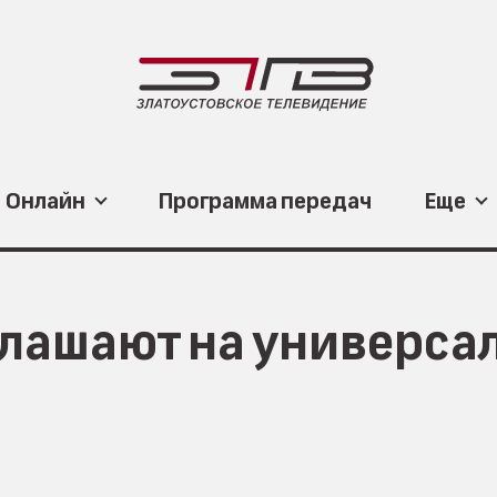
Онлайн
Программа передач
Еще
глашают на универса