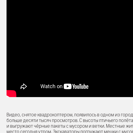
Видео, снятое квадрокоптером, появилось в одном из горо
больше десяти тысяч просмотров. С высоты птичьего полёт
и выгружают чёрные пакеты с мусором и ветки. Местные жит
место сегодня утром. Экскаваторы погружают мешки с мус