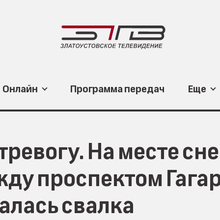
Онлайн
Программа передач
Еще
тревогу. На месте сн
жду проспектом Гага
алась свалка