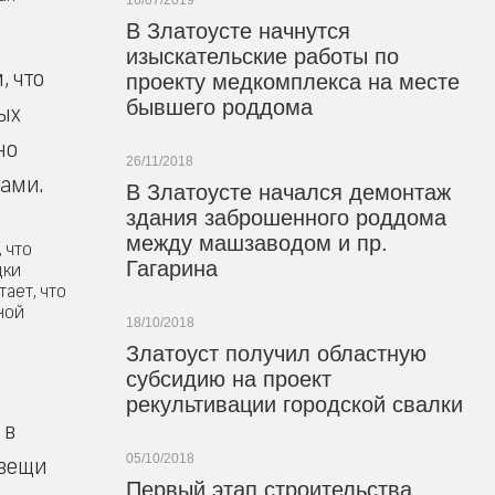
16/07/2019
В Златоусте начнутся
изыскательские работы по
, что
проекту медкомплекса на месте
бывшего роддома
ных
но
26/11/2018
ами.
В Златоусте начался демонтаж
здания заброшенного роддома
между машзаводом и пр.
 что
Гагарина
дки
ает, что
ной
18/10/2018
Златоуст получил областную
субсидию на проект
рекультивации городской свалки
 в
05/10/2018
 вещи
Первый этап строительства