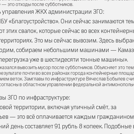
 — это отходы после субботников.
 управления ЖКХ администрации ЗГО:
У «Благоустройство». Они сейчас занимаются тем
т этих свалок, которые сейчас во всех контейнер
территориях. Это мы сейчас вывозим. Здесь выбра
у ходим, собираем небольшими машинами — Камаз
перегрузка уже в шестидесяти тонные машины».
азался вывозить мусор после субботников. Объясняет это тем,
 результате почти во всех районах города контейнерные площа
ием веток. Замглавы по инфраструктуре Вячеслав Бобылев счит
 согласны в областном управлении федеральной антимонополь
ы ЗГО по инфраструктуре:
овой территории, включая уличный смёт, за
ьев — это всё оплачивается каждым гражданином
ний день составляет 91 рубль 8 копеек. Подобные