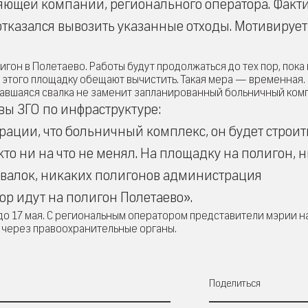
яющей компании, регионального оператора. Факт
 отказался вывозить указанные отходы. Мотивирует
гон в Полетаево. Работы будут продолжаться до тех пор, пока
е этого площадку обещают вычистить. Такая мера — временная.
вавшаяся свалка не заменит запланированный больничный комп
ы ЗГО по инфраструктуре:
ации, что больничный комплекс, он будет строит
кто ни на что не менял. На площадку на полигон, 
 свалок, никаких полигонов администрация
ор идут на полигон Полетаево».
до 17 мая. С региональным оператором представители мэрии 
ь через правоохранительные органы.
Поделиться