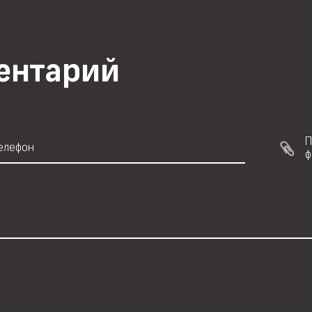
ментарий
П
ф