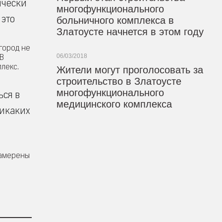
ически
многофункционального
 это
больничного комплекса в
Златоусте начнется в этом году
 город не
 В
06/03/2018
лекс.
Жители могут проголосовать за
строительство в Златоусте
многофункционального
ься в
медицинского комплекса
никаких
намерены