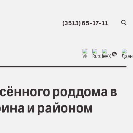
(3513) 65-17-11
есённого роддома в
рина и районом