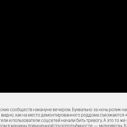
дских сообществ накануне вечером. Буквально за ночь ролик н
а видно, как на место демонтированного роддома съезжаются
ели и пользователи соцсетей начали бить тревогу. А это то же
ором в машины повышенной грузоподъёмности — мультивозы. К