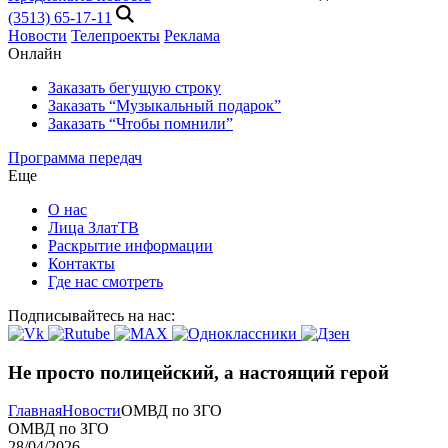
(3513) 65-17-11
Новости
Телепроекты
Реклама
Онлайн
Заказать бегущую строку
Заказать “Музыкальный подарок”
Заказать “Чтобы помнили”
Программа передач
Еще
О нас
Лица ЗлатТВ
Раскрытие информации
Контакты
Где нас смотреть
Подписывайтесь на нас:
Не просто полицейский, а настоящий герой
Главная
Новости
ОМВД по ЗГО
ОМВД по ЗГО
28/04/2026