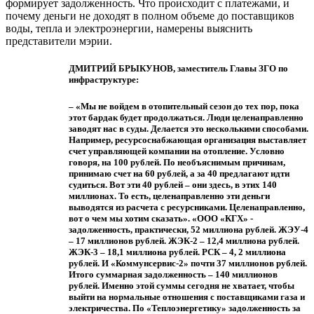
формирует задолженность. Что происходит с платежами, и
почему деньги не доходят в полном объеме до поставщиков
воды, тепла и электроэнергии, намерены выяснить
представители мэрии.
ДМИТРИЙ БРЫКУНОВ, заместитель Главы ЗГО по
инфраструктуре:
– «Мы не войдем в отопительный сезон до тех пор, пока
этот бардак будет продолжаться. Люди целенаправленно
заводят нас в суды. Делается это несколькими способами.
Например, ресурсоснабжающая организация выставляет
счет управляющей компании на отопление. Условно
говоря, на 100 рублей. По необъяснимым причинам,
принимаю счет на 60 рублей, а за 40 предлагают идти
судиться. Вот эти 40 рублей – они здесь, в этих 140
миллионах. То есть, целенаправленно эти деньги
выводятся из расчета с ресурсниками. Целенаправленно,
вот о чем мы хотим сказать». «ООО «КГХ» -
задолженность, практически, 52 миллиона рублей. ЖЭУ-4
– 17 миллионов рублей. ЖЭК-2 – 12,4 миллиона рублей.
ЖЭК-3 – 18,1 миллиона рублей. РСК – 4, 2 миллиона
рублей. И «Коммунсервис-2» почти 37 миллионов рублей.
Итого суммарная задолженность – 140 миллионов
рублей. Именно этой суммы сегодня не хватает, чтобы
выйти на нормальные отношения с поставщиками газа и
электричества. По «Теплоэнергетику» задолженность за