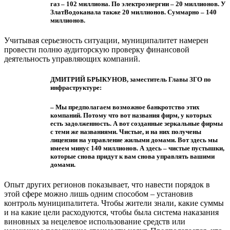
газ – 102 миллиона. По электроэнергии – 20 миллионов. У
ЗлатВодоканала также 20 миллионов. Суммарно – 140
миллионов.
Учитывая серьезность ситуации, муниципалитет намерен
провести полню аудиторскую проверку финансовой
деятельность управляющих компаний.
ДМИТРИЙ БРЫКУНОВ, заместитель Главы ЗГО по
инфраструктуре:
– Мы предполагаем возможное банкротство этих
компаний. Потому что вот названия фирм, у которых
есть задолженность. А вот созданные зеркальные фирмы
с теми же названиями. Чистые, и на них получены
лицензии на управление жилыми домами. Вот здесь мы
имеем минус 140 миллионов. А здесь – чистые пустышки,
которые снова придут к вам снова управлять вашими
домами.
Опыт других регионов показывает, что навести порядок в
этой сфере можно лишь одним способом – установив
контроль муниципалитета. Чтобы жители знали, какие суммы
и на какие цели расходуются, чтобы была система наказания
виновных за нецелевое использование средств или