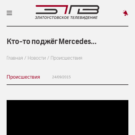
Пред
новос
Кто-то поджёг Mercedes…
Главная
Новости
Происшествия
Происшествия
24/09/2015