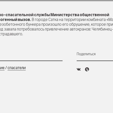
ово-спасательной службы Министерства общественной
ногенный вызов.
В городе Сатка на территории комбината «М
езобетонного бункера произошло его обрушение, которое при
од завала потребовалось привлечение автокранов: Челябинец-
страдавшего.
Поделиться
ние
/
спасатели