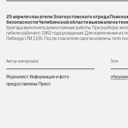
25 апреля спасатели Златоустовского отряда Поиск
безопасности Челябинской области выезжали на тех
бригада выполняла демонтажные работы. При разборе жел
гибели рабочего 1962 года рождения. Для извлечения из п
Либхерр LTM 1100. После спасатели смогли извлечь тело по
Автор материала
Теги
Журналист Информация и фото
обруше
предоставлены Пресс