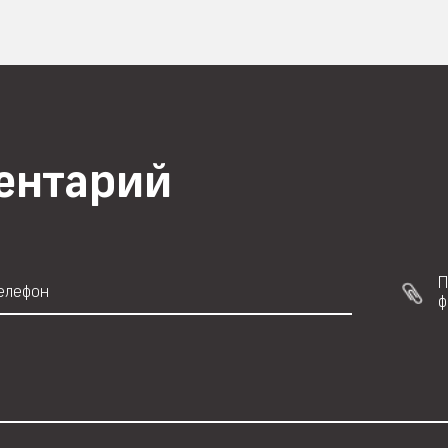
ментарий
П
ф