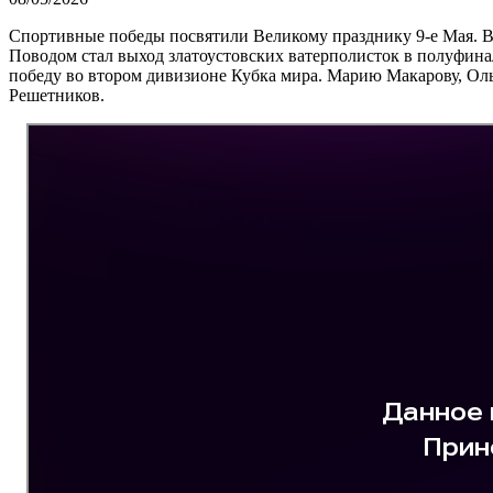
Спортивные победы посвятили Великому празднику 9-е Мая. В
Поводом стал выход златоустовских ватерполисток в полуфина
победу во втором дивизионе Кубка мира. Марию Макарову, Оль
Решетников.