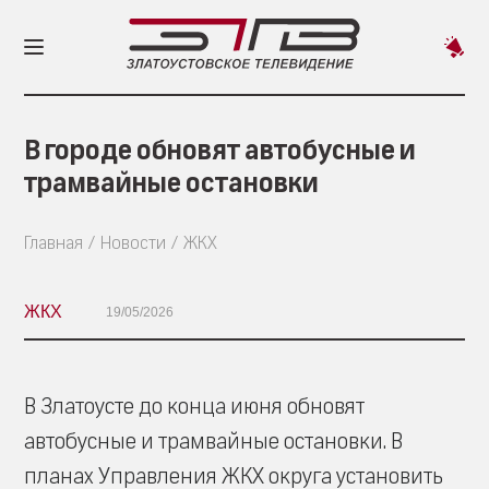
Пред
новос
В городе обновят автобусные и
трамвайные остановки
Главная
Новости
ЖКХ
ЖКХ
19/05/2026
В Златоусте до конца июня обновят
автобусные и трамвайные остановки. В
планах Управления ЖКХ округа установить