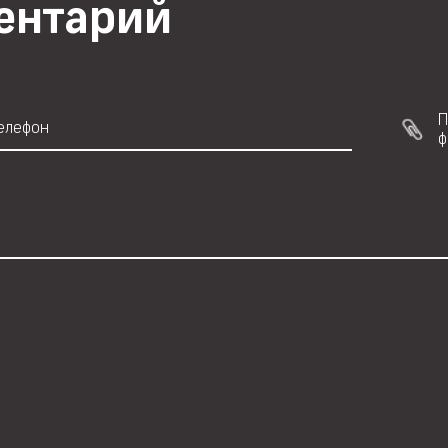
ментарий
П
ф