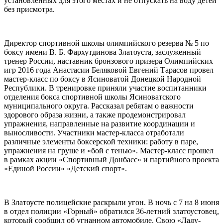
установленных для этого местах и не отпускать на воду детей
без присмотра.
Директор спортивной школы олимпийского резерва № 5 по
боксу имени В. Б. Фархутдинова Златоуста, заслуженный
тренер России, наставник бронзового призера Олимпийских
игр 2016 года Анастасии Беляковой Евгений Тарасов провел
мастер‑класс по боксу в Ясиноватой Донецкой Народной
Республики. В тренировке приняли участие воспитанники
отделения бокса спортивной школы Ясиноватского
муниципального округа. Рассказал ребятам о важности
здорового образа жизни, а также продемонстрировал
упражнения, направленные на развитие координации и
выносливости. Участники мастер‑класса отработали
различные элементы боксерской техники: работу в паре,
упражнения на груше и «бой с тенью». Мастер‑класс прошел
в рамках акции «Спортивный Донбасс» и партийного проекта
«Единой России» «Детский спорт».
В Златоусте полицейские раскрыли угон. В ночь с 7 на 8 июня
в отдел полиции «Горный» обратился 36-летний златоустовец,
который сообщил об угнанном автомобиле. Свою «Ладу-