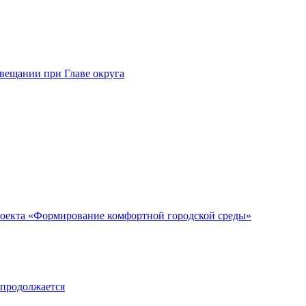
овещании при Главе округа
 проекта «Формирование комфортной городской среды»
 продолжается