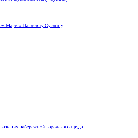
леем Марию Павловну Суслину
бражения набережной городского пруда