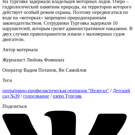
На Тургояке задержали владельцев моторных лодок. Озеро –
гидрологический памятник природы, на территории которого
действует особый режим охраны. Поэтому передвигаться по
воде на «моторках» запрещено природоохранным
законодательством. Сотрудники Тургояка задержали 10
нарушителей, которым грозит административное наказание. В
двух случаях правоохранители изъяли с маломерных судов
двигатели.
Автор материала
Журналист Любовь Фоминых
Оператор Вадим Потапов, Ян Самойлов
Теги
оперативно-профилактическая операция "Нелегал"
/
Детский
сад №39
/
голосование
/
озеро Тургояк
Поделиться