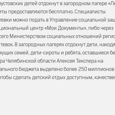
тоустовских детей отдохнут в загородном лагере «
щиты предоставляются бесплатно. Специалисты
утевки можно подать в Управление социальной за
нкциональный центр «Мои Документы», либо через
Всего Министерством социальных отношений реги
утевок. В загородных лагерях отдохнут дети, нахо
ущих семей, дети-сироты и ребята, оставшиеся б
ра Челябинской области Алексея Текслера на
нального бюджета выделено более 250 миллионов
 чтобы сделать детский отдых доступным, качест