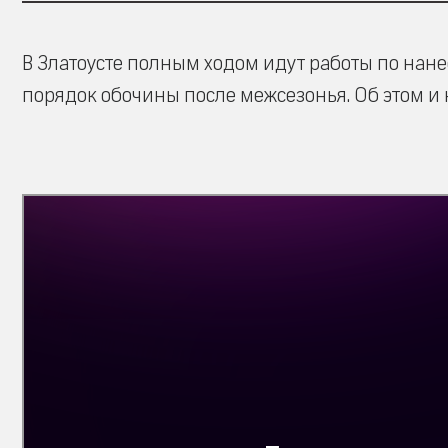
В Златоусте полным ходом идут работы по на
порядок обочины после межсезонья. Об этом и н