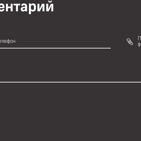
ментарий
П
ф