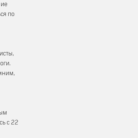
ние
ся по
исты,
оги.
мним,
ным
ь с 22