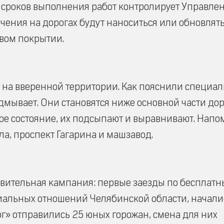
е сроков выполнения работ контролирует Управле
чения на дорогах будут наноситься или обновлять
вом покрытии.
 на вверенной территории. Как пояснили специал
дмывает. Они становятся ниже основной части дор
ное состояние, их подсыпают и выравнивают. Напо
а, проспект Гагарина и машзавод.
ровительная кампания: первые заезды по бесплат
альных отношений Челябинской области, началис
рг» отправились 25 юных горожан, смена для них