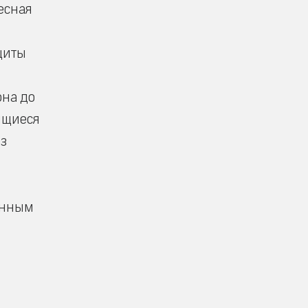
Лесная
щиты
она до
дящиеся
ез
венным