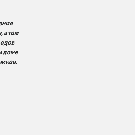
ение
, в том
родов
м доме
ников.