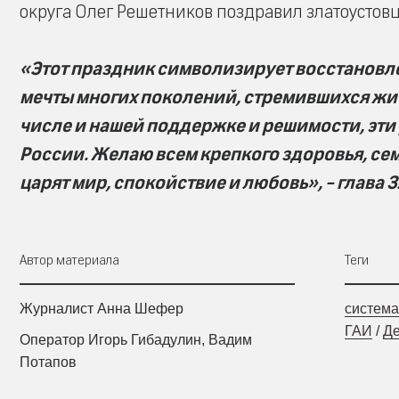
округа Олег Решетников поздравил златоустовц
«Этот праздник символизирует восстановл
мечты многих поколений, стремившихся жить
числе и нашей поддержке и решимости, эти
России. Желаю всем крепкого здоровья, сем
царят мир, спокойствие и любовь», - глава 
Автор материала
Теги
Журналист Анна Шефер
система
ГАИ
/
Де
Оператор Игорь Гибадулин, Вадим
Потапов