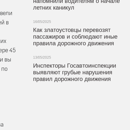
напомнили водителям о начале
летних каникул
овели
ей в
16/05/2025
Как златоустовцы перевозят
пассажиров и соблюдают иные
ких
правила дорожного движения
ере 45
13/05/2025
ли вы
Инспекторы Госавтоинспекции
 по
выявляют грубые нарушения
правил дорожного движения
ва