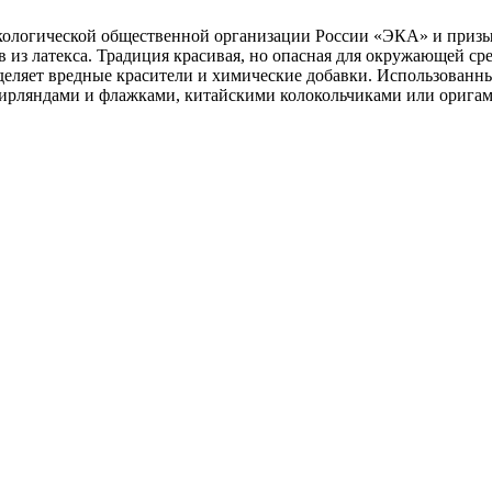
ологической общественной организации России «ЭКА» и призыв
из латекса. Традиция красивая, но опасная для окружающей сре
выделяет вредные красители и химические добавки. Использован
гирляндами и флажками, китайскими колокольчиками или оригам