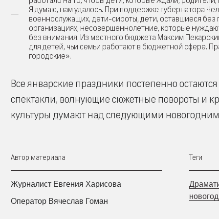
работало на то, чтобы дети, которые ждали, родители
Я думаю, нам удалось. При поддержке губернатора Чел
военнослужащих, дети-сироты, дети, оставшиеся без
организациях, несовершеннолетние, которые нуждаютс
без внимания. Из местного бюджета Максим Пекарски
для детей, чьи семьи работают в бюджетной сфере. Пр
городские».
Все январские праздники постепенно остаются
спектакли, волнующие сюжетные повороты и кр
культуры думают над следующими новогодним
Автор материала
Теги
Журналист Евгения Харисова
Драмати
новогод
Оператор Вячеслав Гоман