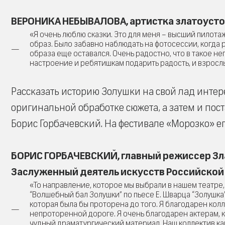
ВЕРОНИКА НЕБЫВАЛОВА, артистка златоусто
«Я очень люблю сказки. Это для меня – высший пилота
образ. Было забавно наблюдать на фотосессии, когда
образа еще оставался. Очень радостно, что в такое н
настроение и ребятишкам подарить радость, и взросл
Рассказать историю Золушки на свой лад интер
оригинальной обработке сюжета, а затем и пост
Борис Горбачевский. На фестивале «Морозко» е
БОРИС ГОРБАЧЕВСКИЙ, главный режиссер Зл
Заслуженный деятель искусств Российской
«То направление, которое мы выбрали в нашем театре,
“Волшебный бал Золушки” по пьесе Е. Шварца “Золушка”.
которая была бы проторена до того. Я благодарен кол
непроторенной дороге. Я очень благодарен актерам, к
чудный драматургический материал. Наш коллектив ка