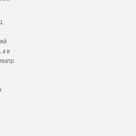
д
оей
 а в
театр
и