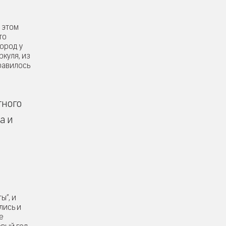
 этом
то
город у
ркуля, из
равилось
тного
а и
ы”, и
лись и
е