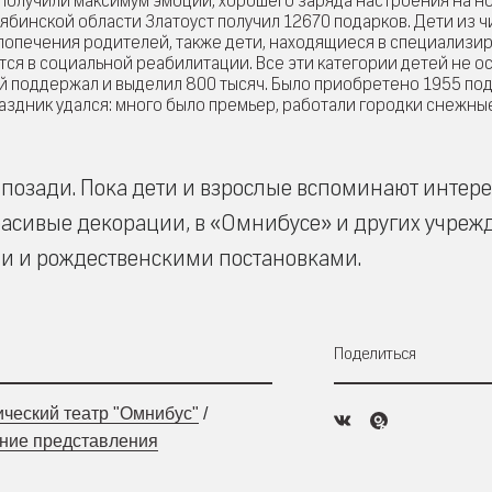
, получили максимум эмоций, хорошего заряда настроения на но
ябинской области Златоуст получил 12670 подарков. Дети из ч
 попечения родителей, также дети, находящиеся в специализи
я в социальной реабилитации. Все эти категории детей не о
й поддержал и выделил 800 тысяч. Было приобретено 1955 по
аздник удался: много было премьер, работали городки снежные
 позади. Пока дети и взрослые вспоминают интер
асивые декорации, в «Омнибусе» и других учреж
и и рождественскими постановками.
Поделиться
ческий театр "Омнибус"
/
ние представления