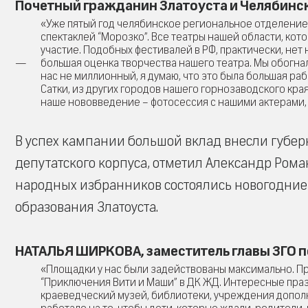
Почетный гражданин Златоуста и Челябинск
«Уже пятый год челябинское региональное отделение
спектаклей “Морозко”. Все театры нашей области, кот
участие. Подобных фестивалей в РФ, практически, нет 
большая оценка творчества нашего театра. Мы обогнали
нас не миллионный, я думаю, что это была большая раб
Сатки, из других городов нашего горнозаводского кра
наше нововведение – фотосессия с нашими актерами, 
В успех кампании большой вклад внесли губерна
депутатского корпуса, отметил Александр Рома
народных избранников состоялись новогодние 
образования Златоуста.
НАТАЛЬЯ ШИРКОВА, заместитель главы ЗГО 
«Площадки у нас были задействованы максимально. Пре
“Приключения Вити и Маши” в ДК ЖД. Интересные праз
краеведческий музей, библиотеки, учреждения дополн