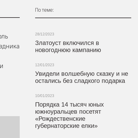
По теме:
28/12/2023
оль
Златоуст включился в
аздника
новогоднюю кампанию
ри
12/01/2023
Увидели волшебную сказку и не
остались без сладкого подарка
10/01/2023
Порядка 14 тысяч юных
южноуральцев посетят
«Рождественские
губернаторские елки»