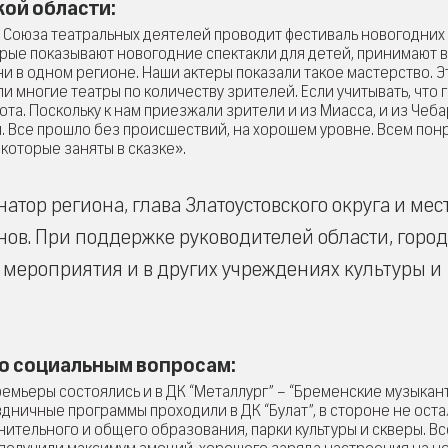
ой области:
 Союза театральных деятелей проводит фестиваль новогодних
орые показывают новогодние спектакли для детей, принимают в
ни в одном регионе. Наши актеры показали такое мастерство. Э
 многие театры по количеству зрителей. Если учитывать, что 
ота. Поскольку к нам приезжали зрители и из Миасса, и из Чеба
я. Все прошло без происшествий, на хорошем уровне. Всем пон
которые заняты в сказке».
тор региона, глава Златоустовского округа и мес
нов. При поддержке руководителей области, город
мероприятия и в других учреждениях культуры и
по социальным вопросам:
мьеры состоялись и в ДК “Металлург” – “Бременские музыкант
дничные программы проходили в ДК “Булат”, в стороне не оста
ительного и общего образования, парки культуры и скверы. Вс