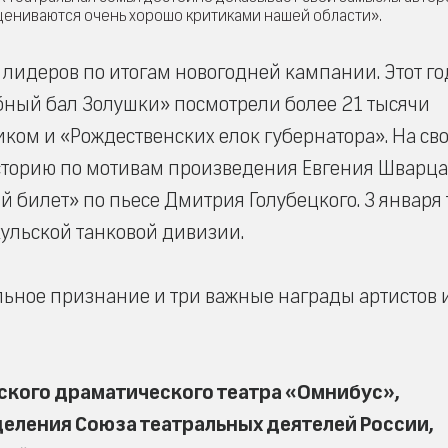
цениваются очень хорошо критиками нашей области».
 лидеров по итогам новогодней кампании. Этот го
бный бал Золушки» посмотрели более 21 тысячи
ком и «Рождественских елок губернатора». На св
сторию по мотивам произведения Евгения Шварца,
й билет» по пьесе Дмитрия Голубецкого. 3 января 
ульской танковой дивизии.
ьное признание и три важные награды артистов 
кого драматического театра «Омнибус»,
еления Союза театральных деятелей России,