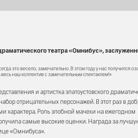
драматического театра «Омнибус», заслужен
егда это весело, замечательно. В этом году у нас получился оз
ь весь наш коллектив с замечательным спектаклем!»
редставления и артистка златоустовского драматич
набор отрицательных персонажей. В этот раз в до
ами характера. Роль злобной мачехи на ежегодном
олучила самые высокие оценки. Награда за лучшу
ице «Омнибуса».