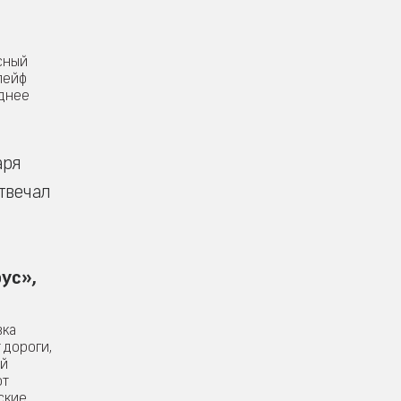
есный
лейф
однее
аря
отвечал
ус»,
вка
 дороги,
ой
от
ские,