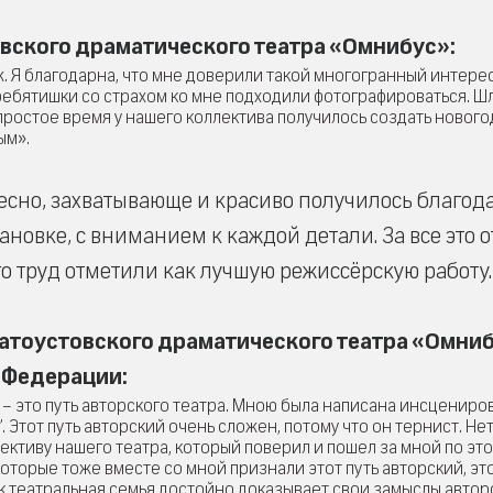
вского драматического театра «Омнибус»:
ж. Я благодарна, что мне доверили такой многогранный интер
 ребятишки со страхом ко мне подходили фотографироваться. Ш
епростое время у нашего коллектива получилось создать новог
ым».
есно, захватывающе и красиво получилось благод
ановке, с вниманием к каждой детали. За все это 
го труд отметили как лучшую режиссёрскую работу.
атоустовского драматического театра «Омниб
 Федерации:
 – это путь авторского театра. Мною была написана инсцениро
 Этот путь авторский очень сложен, потому что он тернист. Нет
лективу нашего театра, который поверил и пошел за мной по эт
оторые тоже вместе со мной признали этот путь авторский, эт
к театральная семья достойно доказывает свои замыслы автор