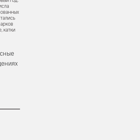
вый год.
исла
рованных
стались
дарков
, катки
есные
дениях