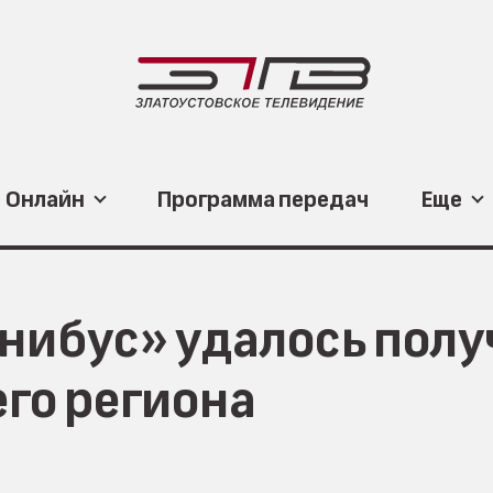
Онлайн
Программа передач
Еще
мнибус» удалось пол
его региона