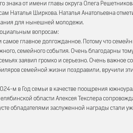
о знака от имени главы округа Олега Решетников
ам Наталья Ширкова. Наталья Анатольевна отмет
ажания для нынешней молодежи.
социальным вопросам:
и самое главное долгожданное. Потому что семей
жного, семейного события. Очень благодарны тому
семьях заявил громко и серьезно. Очень важное с
биляров семейной жизни поздравили, вручили эт
2024-м в Год семьи в качестве поощрения южноур
Челябинской области Алексея Текслера сопровожд
усте обладателями заслуженной награды стали уж