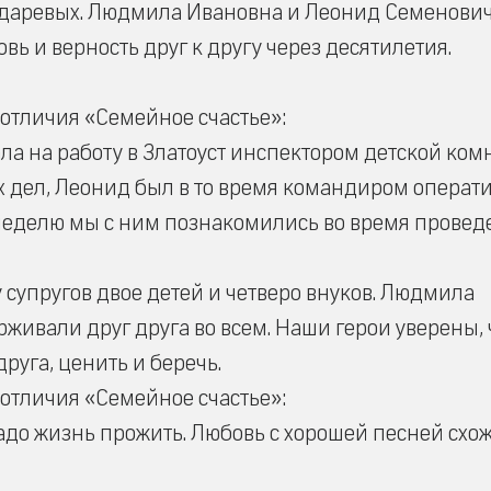
ндаревых. Людмила Ивановна и Леонид Семенови
вь и верность друг к другу через десятилетия.
тличия «Семейное счастье»:
ла на работу в Златоуст инспектором детской ком
 дел, Леонид был в то время командиром операт
 неделю мы с ним познакомились во время провед
у супругов двое детей и четверо внуков. Людмила
живали друг друга во всем. Наши герои уверены,
руга, ценить и беречь.
тличия «Семейное счастье»:
надо жизнь прожить. Любовь с хорошей песней схож