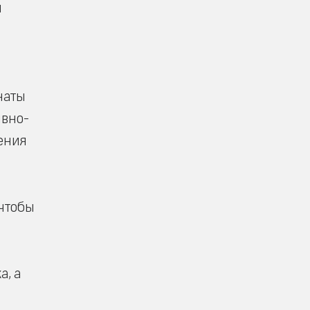
ч
наты
ивно-
ения
 чтобы
а, а