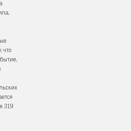
а
ила,
ные
, что
обытие,
и
альских
ается
е 319