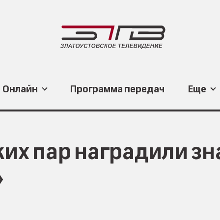
Онлайн
Программа передач
Еще
ких пар наградили з
»