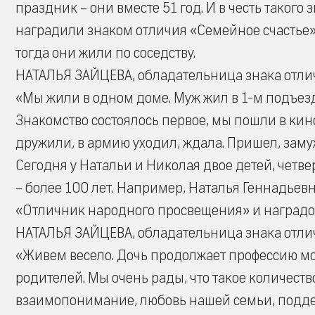
праздник – они вместе 51 год. И в честь таког
наградили знаком отличия «Семейное счастье»
тогда они жили по соседству.
НАТАЛЬЯ ЗАЙЦЕВА, обладательница знака отлич
«Мы жили в одном доме. Муж жил в 1-м подъезде
Знакомство состоялось первое, мы пошли в кино
дружили, в армию уходил, ждала. Пришел, заму
Сегодня у Натальи и Николая двое детей, четве
– более 100 лет. Например, Наталья Геннадьев
«Отличник народного просвещения» и наградой
НАТАЛЬЯ ЗАЙЦЕВА, обладательница знака отлич
«Живем весело. Дочь продолжает профессию мою
родителей. Мы очень рады, что такое количеств
взаимопонимание, любовь нашей семьи, подде