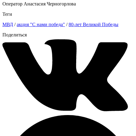
Оператор Анастасия Черногорлова
Теги
МВД
/
акция "С нами победа"
/
80-лет Великой Победы
Поделиться