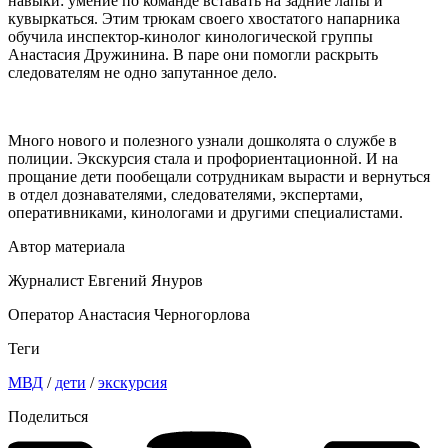
навыки: умение по команде вставать на задние лапы и
кувыркаться. Этим трюкам своего хвостатого напарника
обучила инспектор-кинолог кинологической группы
Анастасия Дружинина. В паре они помогли раскрыть
следователям не одно запутанное дело.
Много нового и полезного узнали дошколята о службе в
полиции. Экскурсия стала и профориентационной. И на
прощание дети пообещали сотрудникам вырасти и вернуться
в отдел дознавателями, следователями, экспертами,
оперативниками, кинологами и другими специалистами.
Автор материала
Журналист Евгений Януров
Оператор Анастасия Черногорлова
Теги
МВД
/
дети
/
экскурсия
Поделиться