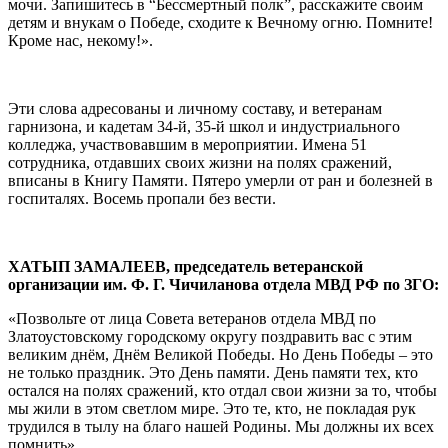
мочи. Запишитесь в “Бессмертный полк”, расскажите своим
детям и внукам о Победе, сходите к Вечному огню. Помните!
Кроме нас, некому!».
Эти слова адресованы и личному составу, и ветеранам
гарнизона, и кадетам 34-й, 35-й школ и индустриального
колледжа, участвовавшим в мероприятии. Имена 51
сотрудника, отдавших своих жизни на полях сражений,
вписаны в Книгу Памяти. Пятеро умерли от ран и болезней в
госпиталях. Восемь пропали без вести.
ХАТЫП ЗАМАЛЕЕВ, председатель ветеранской
организации им. Ф. Г. Чичиланова отдела МВД РФ по ЗГО:
«Позвольте от лица Совета ветеранов отдела МВД по
Златоустовскому городскому округу поздравить вас с этим
великим днём, Днём Великой Победы. Но День Победы – это
не только праздник. Это День памяти. День памяти тех, кто
остался на полях сражений, кто отдал свои жизни за то, чтобы
мы жили в этом светлом мире. Это те, кто, не покладая рук
трудился в тылу на благо нашей Родины. Мы должны их всех
помнить».