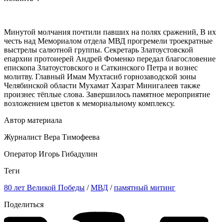
Минутой молчания почтили павших на полях сражений, В их
честь над Мемориалом отдела МВД прогремели троекратные
выстрелы салютной группы. Секретарь Златоустовской
епархии протоиерей Андрей Фоменко передал благословение
епископа Златоустовского и Саткинского Петра и вознес
молитву. Главный Имам Мухтасиб горнозаводской зоны
Челябинской области Мухамат Хазрат Минигалеев также
произнес тёплые слова. Завершилось памятное мероприятие
возложением цветов к мемориальному комплексу.
Автор материала
Журналист Вера Тимофеева
Оператор Игорь Гибадулин
Теги
80 лет Великой Победы
/
МВД
/
памятный митинг
Поделиться