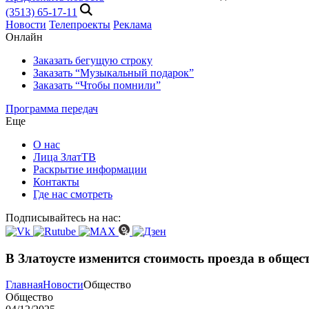
(3513) 65-17-11
Новости
Телепроекты
Реклама
Онлайн
Заказать бегущую строку
Заказать “Музыкальный подарок”
Заказать “Чтобы помнили”
Программа передач
Еще
О нас
Лица ЗлатТВ
Раскрытие информации
Контакты
Где нас смотреть
Подписывайтесь на нас:
В Златоусте изменится стоимость проезда в общес
Главная
Новости
Общество
Общество