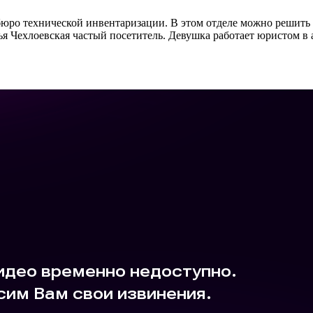
 бюро технической инвентаризации. В этом отделе можно решить
ья Чехлоевская частый посетитель. Девушка работает юристом в