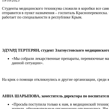
19/10/2023
Студенты медицинского техникума сложили в коробки все само
отправится в пункт назначения – госпиталь Красноперекопска.
работает по специальности в республике Крым.
ЭДУАРД ТЕРТЕРЯН, студент Златоустовского медицинского
«Мы собрали лекарственные препараты, перевязочные ма
данной ситуации».
На крик о помощи откликнулись и другие организации, среди 
АННА ШАРЫПОВА, заместитель директора по воспитательно
«Просьба поступила только к нам, в медицинский техникум,
жители, образовательные организации откликнулись. Им 