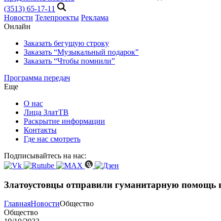
(3513) 65-17-11
Новости
Телепроекты
Реклама
Онлайн
Заказать бегущую строку
Заказать “Музыкальный подарок”
Заказать “Чтобы помнили”
Программа передач
Еще
О нас
Лица ЗлатТВ
Раскрытие информации
Контакты
Где нас смотреть
Подписывайтесь на нас:
Златоустовцы отправили гуманитарную помощь в
Главная
Новости
Общество
Общество