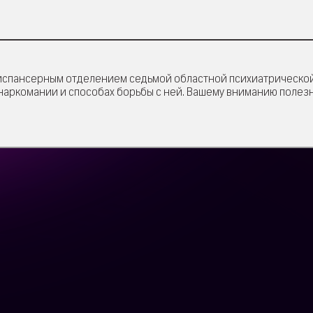
испансерным отделением седьмой областной психиатрическо
наркомании и способах борьбы с ней. Вашему вниманию полез