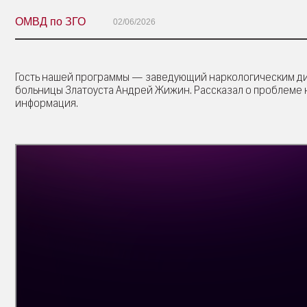
ОМВД по ЗГО
02/06/2026
Гость нашей программы — заведующий наркологическим д
больницы Златоуста Андрей Жижин. Рассказал о проблеме 
информация.