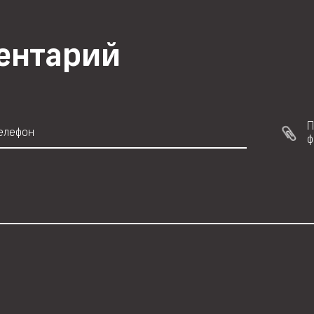
ментарий
П
ф