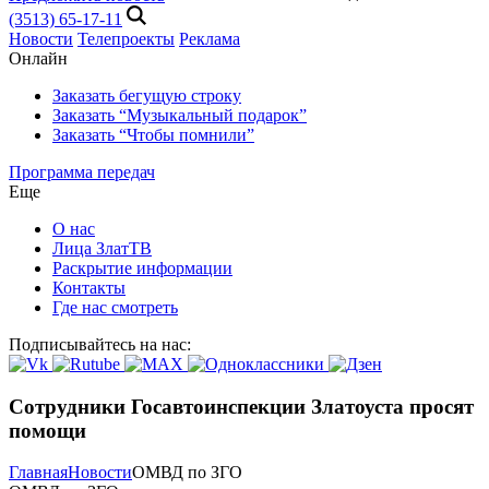
(3513) 65-17-11
Новости
Телепроекты
Реклама
Онлайн
Заказать бегущую строку
Заказать “Музыкальный подарок”
Заказать “Чтобы помнили”
Программа передач
Еще
О нас
Лица ЗлатТВ
Раскрытие информации
Контакты
Где нас смотреть
Подписывайтесь на нас:
Сотрудники Госавтоинспекции Златоуста просят
помощи
Главная
Новости
ОМВД по ЗГО