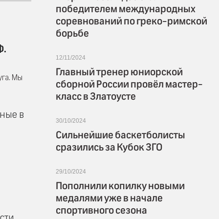
победителем международных
соревнований по греко-римской
борьбе
Ф.
12/11/2024
Главный тренер юниорской
уга. Мы
сборной России провёл мастер-
класс в Златоусте
нные в
30/10/2024
Сильнейшие баскетболисты
сразились за Кубок ЗГО
29/10/2024
Пополнили копилку новыми
медалями уже в начале
спортивного сезона
ести