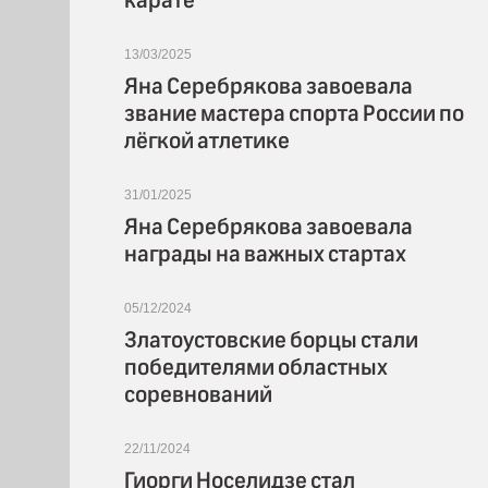
карате
13/03/2025
Яна Серебрякова завоевала
звание мастера спорта России по
лёгкой атлетике
31/01/2025
Яна Серебрякова завоевала
награды на важных стартах
05/12/2024
Златоустовские борцы стали
победителями областных
соревнований
22/11/2024
Гиорги Носелидзе стал