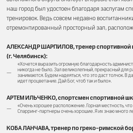
наш город был удостоен благодаря заслугам с
тренировок. Ведь совсем недавно воспитанник
отремонтированный просторный зал, располож
АЛЕКСАНДР ШАРПИЛОВ, тренер спортивной ш
(г. Челябинск):
«Хочется выразить огромную благодарность администр
никогда не было. Зал великолепный, прекрасный для 
занимаются. Будем надеяться, что это даст толчок. В 
идет процветание. Дай Бог, чтоб так и было».
АРТЕМ ИЛЬЧЕНКО, спортсмен спортивной школ
«Очень хорошее расположение. Горная местность, что 
Спарринг-партнеры очень хорошие. Я их знаю много л
КОБА ЛАНЧАВА, тренер по греко-римской бо