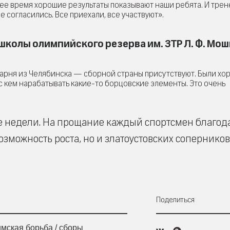
днее время хорошие результаты показывают наши ребята. И тре
 согласились. Все приехали, все участвуют».
колы олимпийского резерва им. ЗТР Л. Ф. Мо
 парня из Челябинска — сборной страны присутствуют. Были х
ь, с кем нарабатывать какие-то борцовские элементы. Это очень
ше недели. На прощание каждый спортсмен благод
озможность роста, но и златоустовских соперников
Поделиться
имская борьба
/
сборы