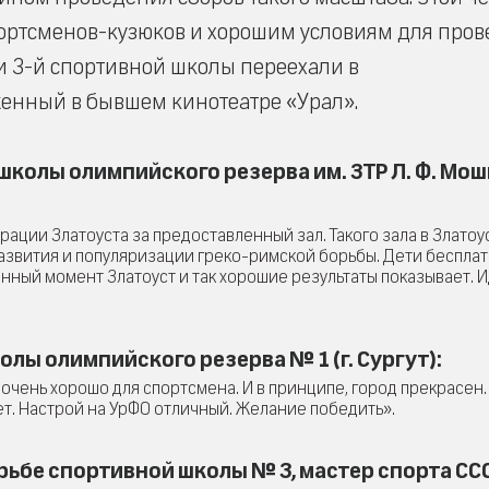
портсменов-кузюков и хорошим условиям для про
и 3-й спортивной школы переехали в
енный в бывшем кинотеатре «Урал».
колы олимпийского резерва им. ЗТР Л. Ф. Мо
ации Златоуста за предоставленный зал. Такого зала в Златоу
развития и популяризации греко-римской борьбы. Дети бесплат
данный момент Златоуст и так хорошие результаты показывает. И
ы олимпийского резерва № 1 (г. Сургут):
очень хорошо для спортсмена. И в принципе, город прекрасен.
ет. Настрой на УрФО отличный. Желание победить».
рьбе спортивной школы № 3, мастер спорта СС