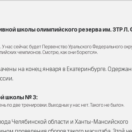
ой школы олимпийского резерва им. ЗТР Л. 
. У нас сейчас будет Первенство Уральского Федерального окр
мпийских чемпионов. Смотрю, как они борются».
начены на конец января в Екатеринбурге. Одержа
ссии.
й школы № 3:
нь по две тренировки. Выходных у нас нет. Такого не было».
орода Челябинской области и Ханты-Мансийского
яином проведения сборов такого масштаба. Этой ч