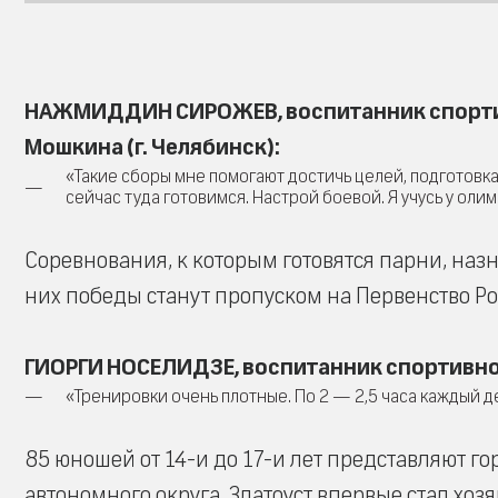
НАЖМИДДИН СИРОЖЕВ, воспитанник спортивн
Мошкина (г. Челябинск):
«Такие сборы мне помогают достичь целей, подготовка
сейчас туда готовимся. Настрой боевой. Я учусь у оли
Соревнования, к которым готовятся парни, наз
них победы станут пропуском на Первенство Ро
ГИОРГИ НОСЕЛИДЗЕ, воспитанник спортивно
«Тренировки очень плотные. По 2 — 2,5 часа каждый де
85 юношей от 14-и до 17-и лет представляют г
автономного округа. Златоуст впервые стал хоз