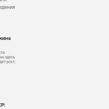
ведения
шкина
сте
но здесь
дет рост,
СР: