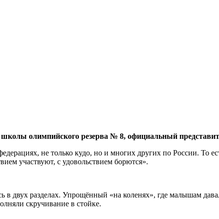
олы олимпийского резерва № 8, официальный представител
дерациях, не только кудо, но и многих других по России. То ес
ствием участвуют, с удовольствием борются».
ь в двух разделах. Упрощённый «на коленях», где малышам давал
олняли скручивание в стойке.