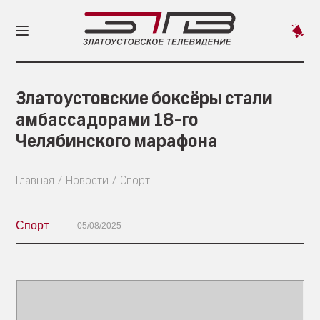
Пред
новос
Златоустовские боксёры стали
амбассадорами 18-го
Челябинского марафона
Главная
Новости
Спорт
Спорт
05/08/2025