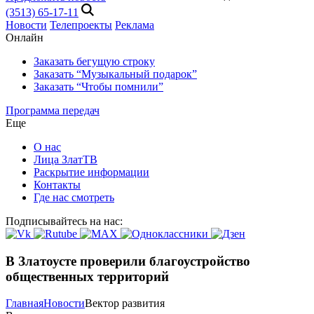
(3513) 65-17-11
Новости
Телепроекты
Реклама
Онлайн
Заказать бегущую строку
Заказать “Музыкальный подарок”
Заказать “Чтобы помнили”
Программа передач
Еще
О нас
Лица ЗлатТВ
Раскрытие информации
Контакты
Где нас смотреть
Подписывайтесь на нас:
В Златоусте проверили благоустройство
общественных территорий
Главная
Новости
Вектор развития