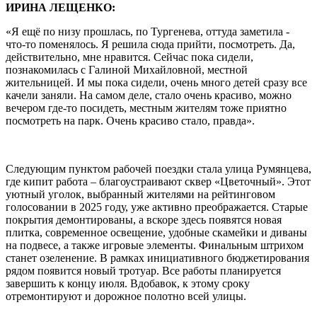
ИРИНА ЛЕЩЕНКО:
«Я ещё по низу прошлась, по Тургенева, оттуда заметила -
что-то поменялось. Я решила сюда прийти, посмотреть. Да,
действительно, мне нравится. Сейчас пока сидели,
познакомилась с Галиной Михайловной, местной
жительницей. И мы пока сидели, очень много детей сразу все
качели заняли. На самом деле, стало очень красиво, можно
вечером где-то посидеть, местным жителям тоже приятно
посмотреть на парк. Очень красиво стало, правда».
Следующим пунктом рабочей поездки стала улица Румянцева,
где кипит работа – благоустраивают сквер «Цветочный». Этот
уютный уголок, выбранный жителями на рейтинговом
голосовании в 2025 году, уже активно преображается. Старые
покрытия демонтированы, а вскоре здесь появятся новая
плитка, современное освещение, удобные скамейки и диваны
на подвесе, а также игровые элементы. Финальным штрихом
станет озеленение. В рамках инициативного бюджетирования
рядом появится новый тротуар. Все работы планируется
завершить к концу июля. Вдобавок, к этому сроку
отремонтируют и дорожное полотно всей улицы.