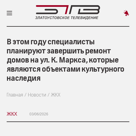
Пред
новос
В этом году специалисты
планируют завершить ремонт
домов на ул. К. Маркса, которые
являются объектами культурного
наследия
Главная
Новости
ЖКХ
ЖКХ
03/06/2026