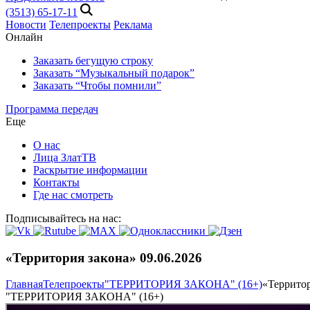
(3513) 65-17-11
Новости
Телепроекты
Реклама
Онлайн
Заказать бегущую строку
Заказать “Музыкальный подарок”
Заказать “Чтобы помнили”
Программа передач
Еще
О нас
Лица ЗлатТВ
Раскрытие информации
Контакты
Где нас смотреть
Подписывайтесь на нас:
«Территория закона» 09.06.2026
Главная
Телепроекты
"ТЕРРИТОРИЯ ЗАКОНА" (16+)
«Территор
"ТЕРРИТОРИЯ ЗАКОНА" (16+)