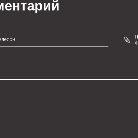
ментарий
П
ф