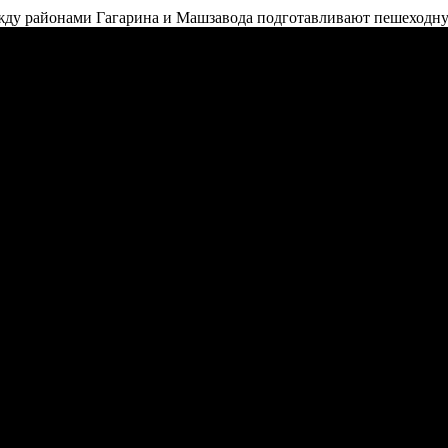
ежду районами Гагарина и Машзавода подготавливают пешеходн