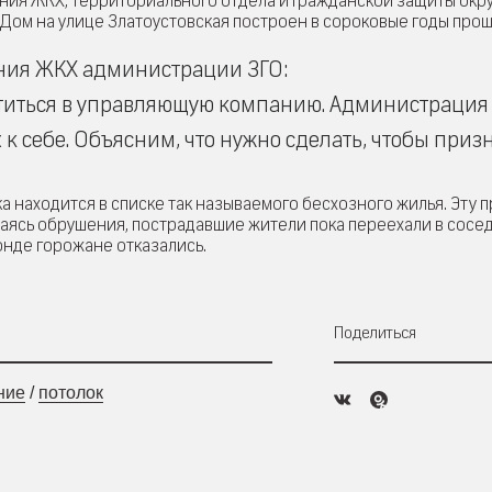
ения ЖКХ, территориального отдела и Гражданской защиты окру
 Дом на улице Златоустовская построен в сороковые годы про
ния ЖКХ администрации ЗГО:
атиться в управляющую компанию. Администрация
к себе. Объясним, что нужно сделать, чтобы приз
а находится в списке так называемого бесхозного жилья. Эту 
аясь обрушения, пострадавшие жители пока переехали в сос
нде горожане отказались.
Поделиться
ние
/
потолок