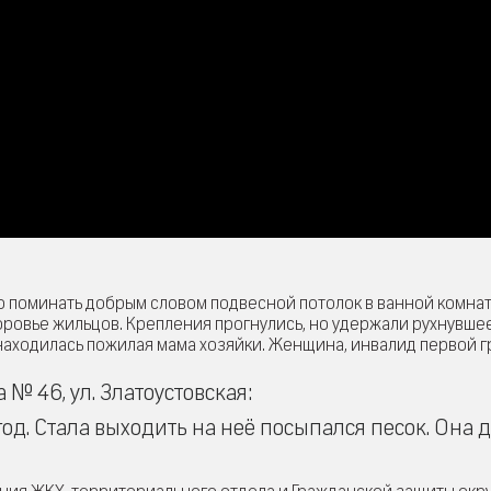
о поминать добрым словом подвесной потолок в ванной комнат
оровье жильцов. Крепления прогнулись, но удержали рухнувше
находилась пожилая мама хозяйки. Женщина, инвалид первой г
 46, ул. Златоустовская:
год. Стала выходить на неё посыпался песок. Она д