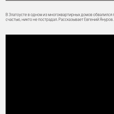
В Златоусте в одном из многоквартирных домов обвалился 
счастью, никто не пострадал. Рассказывает Евгений Януров.