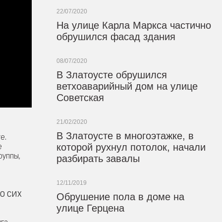
22/07/2020
На улице Карла Маркса частично
обрушился фасад здания
08/07/2020
В Златоусте обрушился
ветхоаварийный дом на улице
Советская
21/02/2020
В Златоусте в многоэтажке, в
е.
е
которой рухнул потолок, начали
руппы,
разбирать завалы
12/11/2019
о сих
Обрушение пола в доме на
улице Герцена