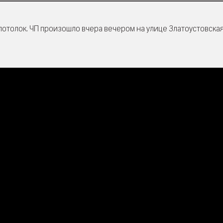
потолок. ЧП произошло вчера вечером на улице Златоустовская