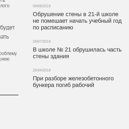
га.
шлого
09/08/2018
Обрушение стены в 21-й школе
не помешает начать учебный год
 будет
по расписанию
нать
26/07/2018
В школе № 21 обрушилась часть
проблему
стены здания
еднюю
26/04/2018
При разборе железобетонного
бункера погиб рабочий