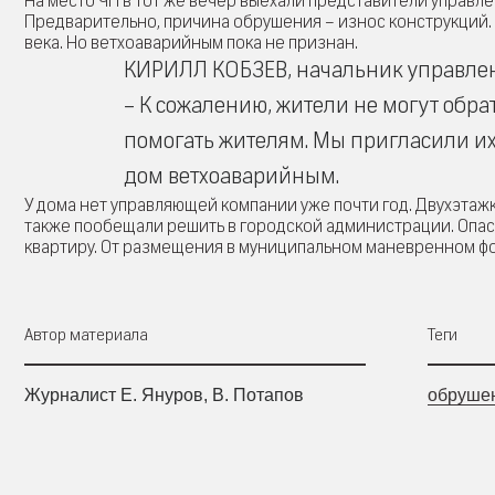
На место ЧП в тот же вечер выехали представители управл
Предварительно, причина обрушения – износ конструкций.
века. Но ветхоаварийным пока не признан.
КИРИЛЛ КОБЗЕВ, начальник управле
– К сожалению, жители не могут обр
помогать жителям. Мы пригласили их 
дом ветхоаварийным.
У дома нет управляющей компании уже почти год. Двухэтажк
также пообещали решить в городской администрации. Опас
квартиру. От размещения в муниципальном маневренном фо
Автор материала
Теги
Журналист Е. Януров, В. Потапов
обруше