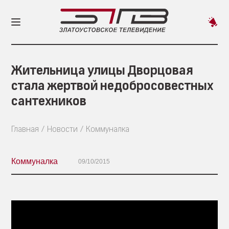
Пред
новос
Жительница улицы Дворцовая
стала жертвой недобросовестных
сантехников
Главная
Новости
Коммуналка
Коммуналка
09/10/2015