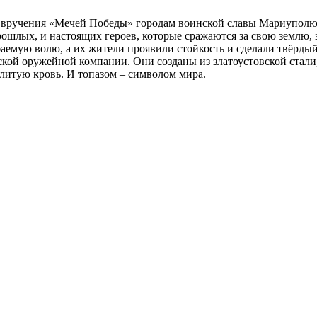
 вручения «Мечей Победы» городам воинской славы Мариуполю
шлых, и настоящих героев, которые сражаются за свою землю, з
аемую волю, а их жители проявили стойкость и сделали твёрдый
ской оружейной компании. Они созданы из златоустовской стал
итую кровь. И топазом – символом мира.