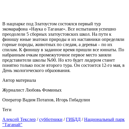
В нацпарке под Златоустом состоялся первый тур
экомарафона «Наука о Таганае». Все испытания успешно
преодолели 5 сборных златоустовских школ. На пути к
финишу юные знатоки природы и их наставники определяли
горные породы, животных по следам, а деревья – по их
спилам. К финишу в заданное время пришли все юннаты. По
набранным очкам промежуточное первое место заняли
представители школы №90. Но кто будет лидером станет
понятно только после второго тура. Он состоится 12-го мая, в
День экологического образования.
Автор материала
Журналист Любовь Фоминых
Оператор Вадим Потапов, Игорь Гибадулин
Теги
Алексей Текслер
/
субботники
/
ГИБДД
/
Национальный парк
"Таганай"